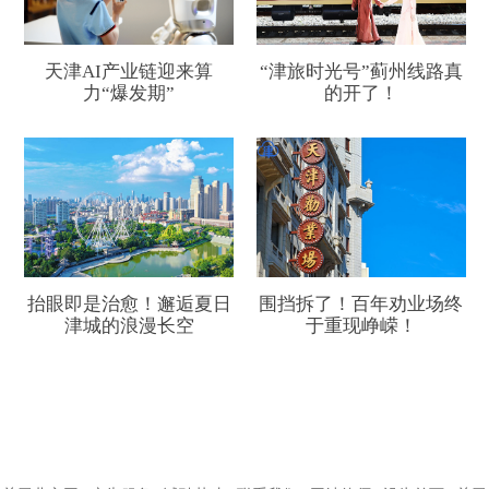
天津AI产业链迎来算
“津旅时光号”蓟州线路真
力“爆发期”
的开了！
抬眼即是治愈！邂逅夏日
围挡拆了！百年劝业场终
津城的浪漫长空
于重现峥嵘！