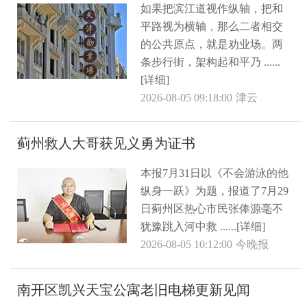
如果把滨江道视作纵轴，把和
平路视为横轴，那么二者相交
的公共原点，就是劝业场。两
条步行街，架构起和平乃 ......
[详细]
2026-08-05 09:18:00
津云
蓟州救人大哥获见义勇为证书
本报7月31日以《不会游泳的他
纵身一跃》为题，报道了7月29
日蓟州区热心市民张俸源毫不
犹豫跳入河中救 ......[详细]
2026-08-05 10:12:00
今晚报
南开区凯兴天宝公寓老旧电梯更新见闻