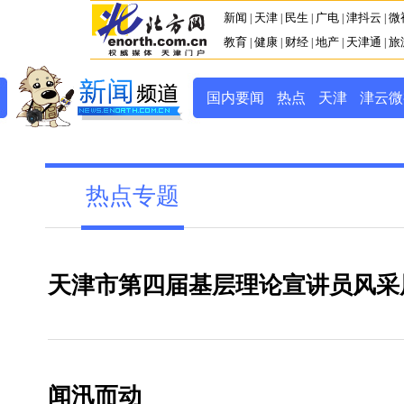
新闻
天津
民生
广电
津抖云
微
|
|
|
|
|
教育
健康
财经
地产
天津通
旅
|
|
|
|
|
国内要闻
热点
天津
津云微
热点专题
天津市第四届基层理论宣讲员风采
闻汛而动