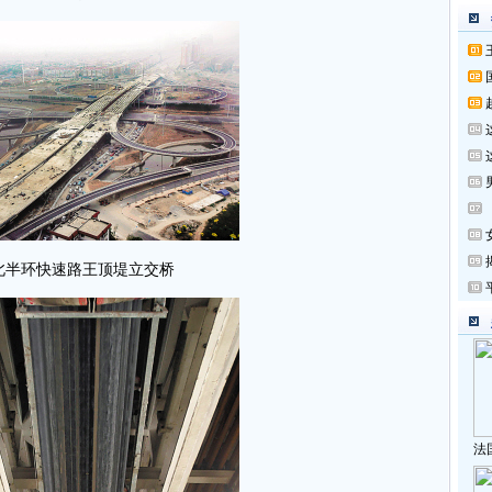
北半环快速路王顶堤立交桥
法