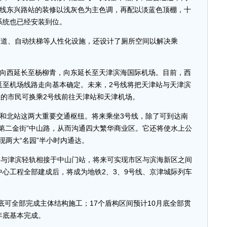
号线东兴路站的装修以浅灰色为主色调，再配以淡蓝色顶棚，十
系统也已经安装到位。
道、自动扶梯等人性化设施，还设计了厕所空间以解决乘
西延长至杨柳青，向东延长至天津滨海国际机场。目前，西
延至机场线路走向基本确定。未来，2号线将把天津站与天津滨
区的市民可换乘2号线前往天津站和天津机场。
北站这两大重要交通枢纽。将来乘坐3号线，除了可到达南
第二金街”中山路，从而沟通四大繁华商业区。它还将使水上公
实现两大“名园”半小时内通达。
与津滨轻轨相接于中山门站，将来可实现市区与滨海新区之间
心工程全部建成后，将成为地铁2、3、9号线、京津城际列车
可全部完成主体结构施工；17个盾构区间预计10月底全部贯
年底基本完成。