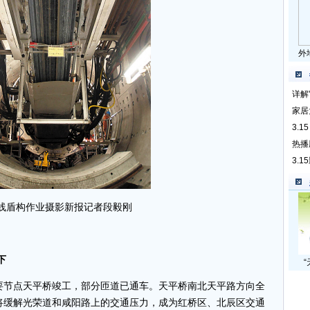
外
详解
家居
3.
热播
3.
线盾构作业摄影新报记者段毅刚
下
要节点天平桥竣工，部分匝道已通车。天平桥南北天平路方向全
后将缓解光荣道和咸阳路上的交通压力，成为
红桥区
、
北辰区
交通