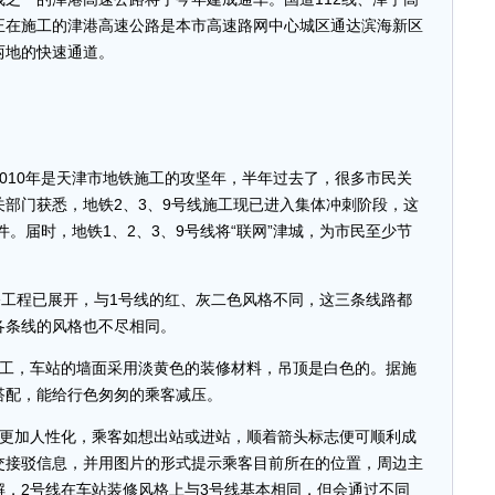
正在施工的津港高速公路是本市高速路网中心城区通达滨海新区
两地的快速通道。
10年是天津市地铁施工的攻坚年，半年过去了，很多市民关
部门获悉，地铁2、3、9号线施工现已进入集体冲刺阶段，这
件。届时，地铁1、2、3、9号线将“联网”津城，为市民至少节
工程已展开，与1号线的红、灰二色风格不同，这三条线路都
各条线的风格也不尽相同。
，车站的墙面采用淡黄色的装修材料，吊顶是白色的。据施
搭配，能给行色匆匆的乘客减压。
加人性化，乘客如想出站或进站，顺着箭头标志便可顺利成
交接驳信息，并用图片的形式提示乘客目前所在的位置，周边主
，2号线在车站装修风格上与3号线基本相同，但会通过不同