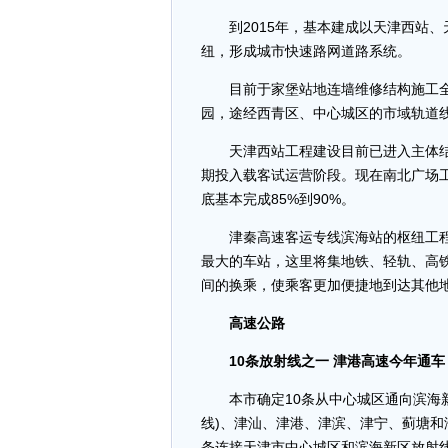
到2015年，基本建成以天津西站、
纽，形成城市快速路网道路系统。
目前于家堡站地连墙维修结构施工全
园，途经西青区、中心城区的市域轨道线
天津西站工程建设目前已进入主体结构
期投入载客试运营阶段。现在南北广场
底基本完成85%到90%。
津秦高速客运专线滨海站的枢纽工程
最大的车站，这里将集地铁、轻轨、高
间的换乘，使乘客更加便捷地到达其他
高速公路
10条放射线之一 津港高速今年通车
本市确定10条从中心城区通向滨海新区
线)、津汕、津港、津滨、津宁、蓟塘和
条连接天津市中心城区和滨海新区放射线