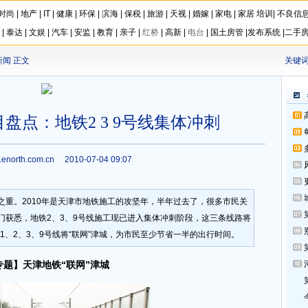
时尚
|
地产
|
IT
|
健康
|
环保
|
滨海
|
保税
|
旅游
|
天视
|
婚嫁
|
家电
|
家居
培训
|
不良信
|
泰达
|
文娱
|
汽车
|
安监
|
教育
|
亲子
|
红桥
|
高新
|
电台
|
国土房管
|
发布系统
|
二手
新闻
正文
关键词
目盘点：地铁2 3 9号线集体冲刺
w.enorth.com.cn 2010-07-04 09:07
之重。2010年是天津市地铁施工的攻坚年，半年过去了，很多市民关
门获悉，地铁2、3、9号线施工现已进入集体冲刺阶段，这三条线路将
1、2、3、9号线将“联网”津城，为市民至少节省一半的出行时间。
专题】天津地铁“联网”津城