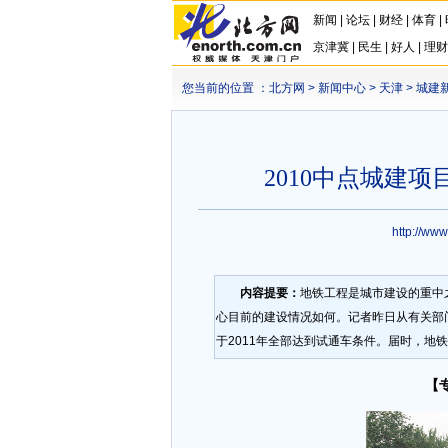
新闻
|
论坛
|
财经
|
体育
|
京津冀
|
民生
|
好人
|
理财
您当前的位置 ：
北方网
>
新闻中心
>
天津
>
城建
2010中点城建项
http://ww
内容提要：
地铁工程是城市建设的重中
心目前的建设情况如何。记者昨日从有关部
于2011年全部达到试通车条件。届时，地铁
【