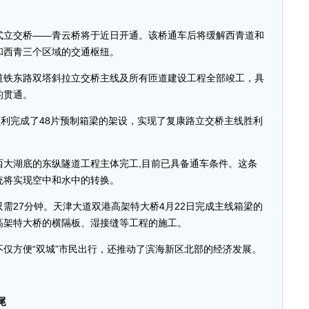
立交桥——青云桥将于近日开通。该桥通车后将缓解西青道和
和西青三个区域的交通枢纽。
铁东路双塔斜拉立交桥主线及所有匝道建设工程全部竣工，具
的贯通。
利完成了48片预制箱梁的架设，实现了复康路立交桥主线胜利
湖底的东纵隧道工程主体完工,目前已具备通车条件。这条
统将实现空中和水中的转换。
27分钟。天津大道双港高架特大桥4月22日完成主线箱梁的
高架特大桥的横隔板、湿接缝等工程的施工。
方便“双城”市民出行，还推动了滨海新区北部的经济发展。
尾