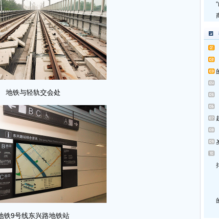
地铁
与轻轨交会处
地铁
9号线东兴路
地铁
站