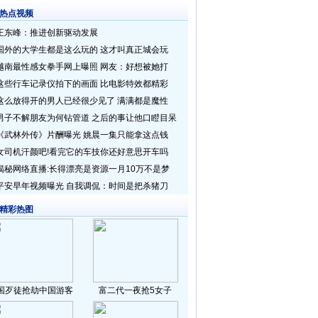
热点视频
王东峰：推进创新驱动发展
国外的大学生都是这么玩的 这才叫真正城会玩
越南最性感女拳手网上曝照 网友：好想被她打
这些行车记录仪拍下的画面 比电影特效都精彩
这么放得开的男人已经很少见了 满满都是魔性
男子不解朋友为何钻管道 之后的事让他口瞪目呆
《武林外传》片酬曝光 姚晨一集只能拿这点钱
女司机汗颜吧!看完它的车技你还好意思开车吗
揭秘网络直播:长得漂亮是资源一月10万不是梦
平安早年视频曝光 自我调侃：时间是把杀猪刀
精彩热图
国歹徒抢劫中国游客
富二代一夜抢5女子