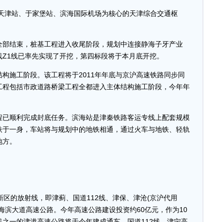
天津站、于家堡站、滨海国际机场为核心的天津综合交通枢
部结束，桩基工程进入收尾阶段，规划中连接静海子牙产业
Z1线已率先实现了开挖，第四标段将于本月底开挖。
施工阶段。该工程将于2011年年底与京沪高速铁路同步同
工程包括市政道路桥梁工程全都进入主体结构施工阶段，今年年
已顺利完成封底任务。滨海站是津秦铁路客运专线上配套规模
铁于一身，车站将与规划中的地铁相通，通过火车与地铁、轻轨
地方。
的放射线，即津蓟、国道112线、津保、津沧(京沪代用
海滨大道高速公路。今年高速公路建设投资约60亿元，作为10
之一的津港高速公路将于今年建成通车。国道112线、津宁高