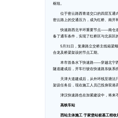
枢纽。
位于密云路西青道交口的四层互通式
密云路上的交通压力，成为红桥、南开
快速路西北半环重要节点——南仓道
备了通车条件，实现了红桥区与北辰区
5月31日，复康路立交桥主线箱梁顺
合龙及桥梁架设的节点工期。
本市首条水下快速路——穿越北宁西大
隧道建成后，开车行驶在快速路东纵系
天津大道建成后，从外环线至塘沽只需
架设任务后，现在施工人员已投身双港
津汉快速路也在加紧建设中，将来不仅
高铁车站
西站主体施工 于家堡站桩基工程收