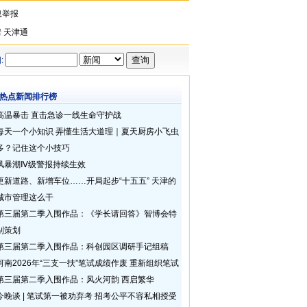
息举报
房
天津通
:
热点新闻排行榜
高温暴击 直击急诊一线生命守护战
每天一个小知识 弄懂生活大道理｜夏天厨房小飞虫
多？记住这个小技巧
风暴潮Ⅳ级警报持续生效
更新道路、新增车位……开局起步“十五五” 天津的
城市管理这么干
第三届第二季入围作品：《学长请回答》智博会特
别策划
第三届第二季入围作品：科创园区调研手记组稿
河南2026年“三支一扶”笔试成绩作废 重新组织笔试
第三届第二季入围作品：风火河韵 西启繁华
今晚谈 | 笔试第一被劝弃考 招考公平不容私相授受