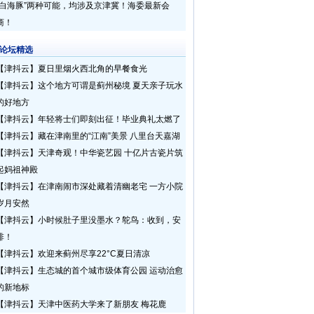
“白海豚”两种可能，均涉及京津冀！海委最新会
商！
论坛精选
【津抖云】夏日里烟火西北角的早餐食光
【津抖云】这个地方可谓是蓟州秘境 夏天亲子玩水
的好地方
【津抖云】年轻将士们即刻出征！毕业典礼太燃了
【津抖云】藏在津南里的“江南”美景 八里台天嘉湖
【津抖云】天津奇观！中华瓷艺园 十亿片古瓷片筑
起妈祖神殿
【津抖云】在津南闹市深处藏着清幽老宅 一方小院
岁月安然
【津抖云】小时候肚子里没墨水？鸵鸟：收到，安
排！
【津抖云】欢迎来蓟州尽享22°C夏日清凉
【津抖云】生态城的首个城市级体育公园 运动治愈
的新地标
【津抖云】天津中医药大学来了新朋友 梅花鹿