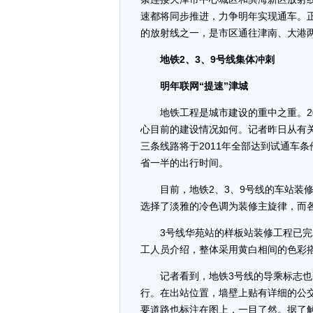
速都将同步推进，力争明年实现通车。
的放射线之一，是市区通往津南、大港
地铁2、3、9号线集体冲刺
明年联网“提速”津城
地铁工程是城市建设的重中之重。20
心目前的建设情况如何。记者昨日从有关
三条线路将于2011年全部达到试通车条
省一半的出行时间。
目前，地铁2、3、9号线的车站装修
选择了淡雅的冷色调为装修主旋律，而
3号线华苑站的样板站装修工程已完工
工人员介绍，整体采用黄白相间的色彩
记者看到，地铁3号线的导乘标志也更
行。在出站位置，墙壁上贴有详细的公
要道路也标注在图上，一目了然。据了解