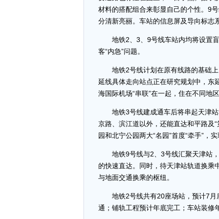
材料的搭配组合来彰显自己的个性。9
分清新亮丽。车站的信息屏及导向标志
地铁2、3、9号线车站内均将设置盲
客“内急”问题。
地铁2号线计划在原有线路的基础上向
延线具体走向站点正在研究规划中，东
海国际机场“串联”在一起，住在不同地
地铁3号线建成通车后将串起天津站和
京路、滨江道以外，还能直达和平路及“
园和北宁公园两大“名园”首度“牵手”，
地铁9号线与2、3号线汇聚天津站，
的快速直达。同时，待天津站轨道换乘中
与地面交通换乘的枢纽。
地铁2号线共有20座场站，预计7月底
通；铺轨工程预计年底完工；车站装修