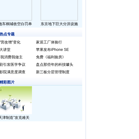
地车桐城收空白罚单
东京地下巨大分洪设施
热点专题
"营改增"变化
家居工厂体验行
大讲堂
苹果发布iPhone SE
15 我消费我做主
免费《福利验房》
剧引发医学争议
盘点那些年的科技噱头
15影院满意度调查
新三板分层管理制度
精彩图片
“天津制造”攻克难关